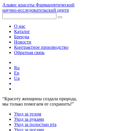
Альянс красоты
Фармацевтический
научно-исследовательский центр
О нас
Каталог
Бренды
Новости
Контрактное производство
Обратная связь
Ru
En
Ua
“Красоту женщины создала природа,
мы только помогаем ее сохранить!”
Уход за телом
Уход за руками
Уход за полостью рта
Уход за ногами