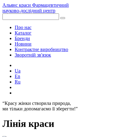
Альянс краси
Фармацевтичний
науково-дослідний центр
Про нас
Каталог
Бренди
Новини
Контрактне виробництво
Зворотній зв'язок
Ua
En
Ru
“Красу жінки створила природа,
ми тільки допомагаємо її зберегти!”
Лінія краси