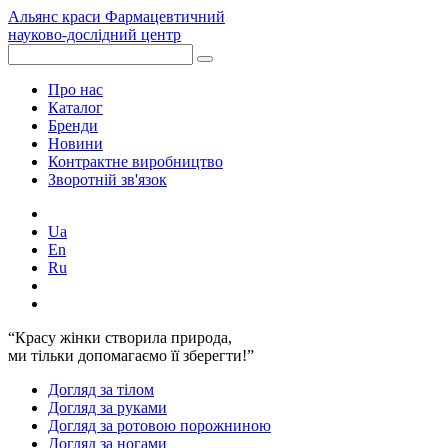
Альянс краси
Фармацевтичний
науково-дослідний центр
Про нас
Каталог
Бренди
Новини
Контрактне виробництво
Зворотній зв'язок
Ua
En
Ru
“Красу жінки створила природа,
ми тільки допомагаємо її зберегти!”
Догляд за тілом
Догляд за руками
Догляд за ротовою порожниною
Догляд за ногами