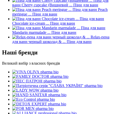
Піна для
ванн Cherry cupcake (Вишневий ...
Піни для ванн
Піна для ванн Peach
meringue ...
Піни для ванн
Піна для ванн
Chocolate ice-cream ...
Піни для ванн
Піна для ванн
Mandarin marmalade ...
Піни для ванн
Relax-пена
для ванн черный шоколад & ...
Піни для ванн
Наші бренди
Великий вибір з власних брендів
pharma bio
pharma bio
pharma bio
pharma bio
pharma bio
pharma bio
pharma bio
pharma bio
pharma bio
pharma bio