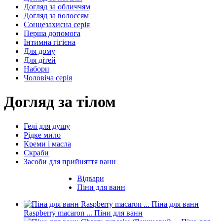
Догляд за обличчям
Догляд за волоссям
Сонцезахисна серія
Перша допомога
Інтимна гігієна
Для дому
Для дітей
Набори
Чоловіча серія
Догляд за тілом
Гелі для душу
Рідке мило
Креми і масла
Скраби
Засоби для прийняття ванн
Відвари
Піни для ванн
Піна для ванн
Raspberry macaron ...
Піни для ванн