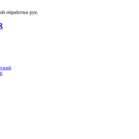
ой обработки рук.
R
еский
ий