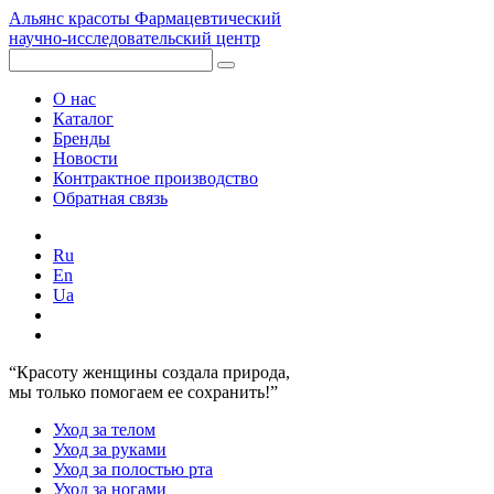
Альянс красоты
Фармацевтический
научно-исследовательский центр
О нас
Каталог
Бренды
Новости
Контрактное производство
Обратная связь
Ru
En
Ua
“Красоту женщины создала природа,
мы только помогаем ее сохранить!”
Уход за телом
Уход за руками
Уход за полостью рта
Уход за ногами