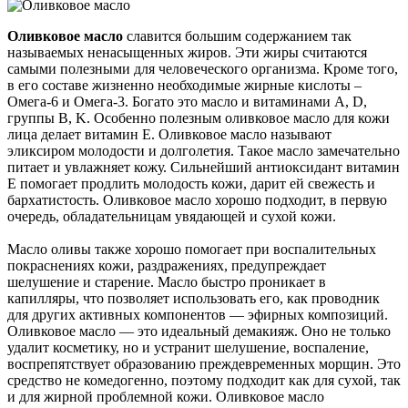
Оливковое масло
славится большим содержанием так
называемых ненасыщенных жиров. Эти жиры считаются
самыми полезными для человеческого организма. Кроме того,
в его составе жизненно необходимые жирные кислоты –
Омега-6 и Омега-3. Богато это масло и витаминами А, D,
группы В, K. Особенно полезным оливковое масло для кожи
лица делает витамин Е. Оливковое масло называют
эликсиром молодости и долголетия. Такое масло замечательно
питает и увлажняет кожу. Сильнейший антиоксидант витамин
Е помогает продлить молодость кожи, дарит ей свежесть и
бархатистость. Оливковое масло хорошо подходит, в первую
очередь, обладательницам увядающей и сухой кожи.
Масло оливы также хорошо помогает при воспалительных
покраснениях кожи, раздражениях, предупреждает
шелушение и старение. Масло быстро проникает в
капилляры, что позволяет использовать его, как проводник
для других активных компонентов — эфирных композиций.
Оливковое масло — это идеальный демакияж. Оно не только
удалит косметику, но и устранит шелушение, воспаление,
воспрепятствует образованию преждевременных морщин. Это
средство не комедогенно, поэтому подходит как для сухой, так
и для жирной проблемной кожи. Оливковое масло