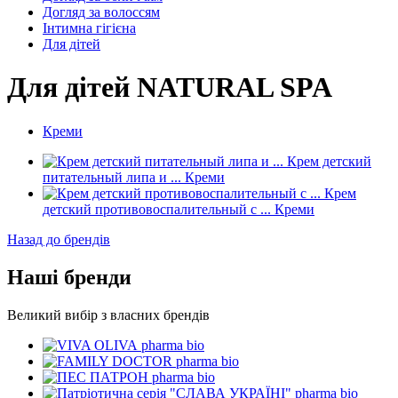
Догляд за волоссям
Інтимна гігієна
Для дітей
Для дітей NATURAL SPA
Креми
Крем детский
питательный липа и ...
Креми
Крем
детский противовоспалительный с ...
Креми
Назад до брендів
Наші бренди
Великий вибір з власних брендів
pharma bio
pharma bio
pharma bio
pharma bio