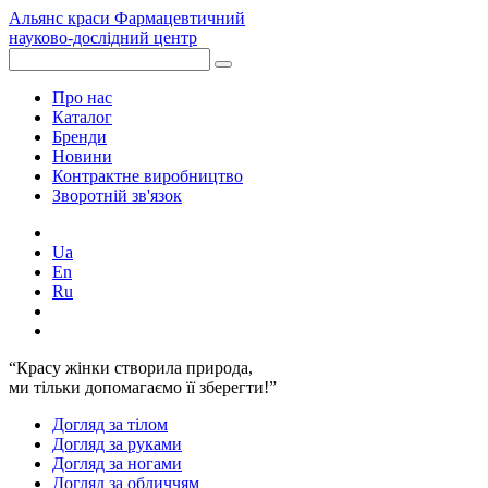
Альянс краси
Фармацевтичний
науково-дослідний центр
Про нас
Каталог
Бренди
Новини
Контрактне виробництво
Зворотній зв'язок
Ua
En
Ru
“Красу жінки створила природа,
ми тільки допомагаємо її зберегти!”
Догляд за тілом
Догляд за руками
Догляд за ногами
Догляд за обличчям