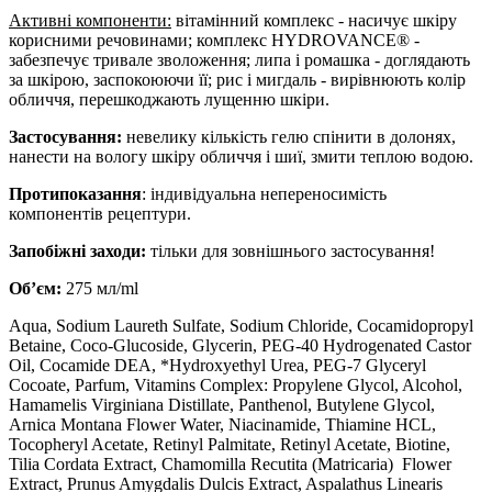
Активні компоненти:
вітамінний комплекс - насичує шкіру
корисними речовинами; комплекс HYDROVANCE® -
забезпечує тривале зволоження; липа і ромашка - доглядають
за шкірою, заспокоюючи її; рис і мигдаль - вирівнюють колір
обличчя, перешкоджають лущенню шкіри.
Застосування:
невелику кількість гелю спінити в долонях,
нанести на вологу шкіру обличчя і шиї, змити теплою водою.
Протипоказання
: індивідуальна непереносимість
компонентів рецептури.
Запобіжні заходи:
тільки для зовнішнього застосування!
Об’єм:
275 мл/ml
Aqua, Sodium Laureth Sulfate, Sodium Chloride, Cocamidopropyl
Betaine, Coco-Glucoside, Glycerin, PEG-40 Hydrogenated Castor
Oil, Cocamide DEA, *Hydroxyethyl Urea, PEG-7 Glyceryl
Cocoate, Parfum, Vitamins Complex: Propylene Glycol, Alcohol,
Hamamelis Virginiana Distillate, Panthenol, Butylene Glycol,
Arnica Montana Flower Water, Niacinamide, Thiamine HCL,
Tocopheryl Acetate, Retinyl Palmitate, Retinyl Acetate, Biotine,
Tilia Cordata Extract, Chamomilla Recutita (Matricaria) Flower
Extract, Prunus Amygdalis Dulcis Extract, Aspalathus Linearis