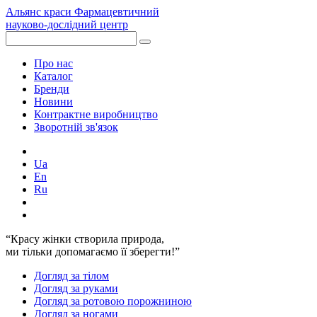
Альянс краси
Фармацевтичний
науково-дослідний центр
Про нас
Каталог
Бренди
Новини
Контрактне виробництво
Зворотній зв'язок
Ua
En
Ru
“Красу жінки створила природа,
ми тільки допомагаємо її зберегти!”
Догляд за тілом
Догляд за руками
Догляд за ротовою порожниною
Догляд за ногами