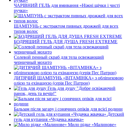
ЧАРІВНИЙ ГЕЛЬ для вмивання «Ніжні щічки і чисті
ручки»
ШАМПУНЬ с экстрактом пивных дрожжей для всех
типов волос
БОДРЯЩИЙ ГЕЛЬ ДЛЯ ДУША FRESH EXTREME
Солевой пенный скраб для тела освежающий
черничный мохито
ДИТЯЧИЙ ШАМПУНЬ «ВІТАМІНКА» з обліпиховою
олією та ехінацеєю (серія Пес Патрон)
Гель для душу "Добре освіжаючий
ранок, день та вечір!"
Бальзам після загару і сонячних опіків для всієї родини
Детский
гель для купания «Чудачка жвачка»
Мило рідке «Малинове»