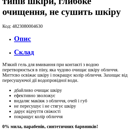
типів шкіри, глибоке
очищення, не сушить шкіру
Код: 4823080004630
Опис
Склад
М'який гель для вмивання при контакті з водою
перетворюється в піну, яка чудово очищає шкіру обличчя.
Миттєво освіжає шкіру і покращує колір обличчя. Захищає від
пересушуючої дії водопровідної води.
дбайливо очищає шкіру
ефективно зволожує
видаляє макіяж з обличчя, очей і губ
не пересушує і не стягує шкіру
дарує відчуття свіжості
покращує колір обличчя
0% мила, парабенів, синтетичних барвників!