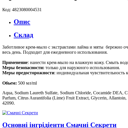
Код: 4823080004531
Опис
Склад
Заботливое крем-мыло с экстрактами лайма и мяты бережно оч
весь день. Подходит для ежедневного использования.
Применение
: нанести крем-мыло на влажную кожу. Смыть вод
Меры безопасности:
только для наружного использования.
Меры предосторожности
: индивидуальная чувствительность 
Обьем:
500 мл/ml
Aqua, Sodium Laureth Sulfate, Sodium Chloride, Cocamide DEA, Co
Parfum, Citrus Aurantifolia (Lime) Fruit Extract, Glycerin, Allantoi
42090.
Основні інгрідіенти Смачні Секрети