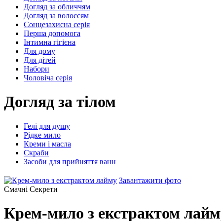
Догляд за обличчям
Догляд за волоссям
Сонцезахисна серія
Перша допомога
Інтимна гігієна
Для дому
Для дітей
Набори
Чоловіча серія
Догляд за тілом
Гелі для душу
Рідке мило
Креми і масла
Скраби
Засоби для прийняття ванн
Завантажити фото
Смачні Секрети
Крем-мило з екстрактом лайм