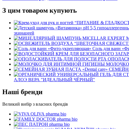
З цим товаром купують
эхинацеей
Соль для ванн «Ф
ОПОЛАСК
МОЛОЧКО
СЕМЕЙНА
АЛОЭ ВЕРА "ИДЕАЛЬНЫЙ ЧЁРНЫЙ"
Наші бренди
Великий вибір з власних брендів
pharma bio
pharma bio
pharma bio