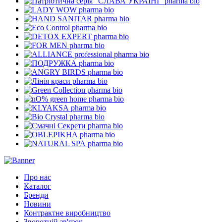
pharma bio
pharma bio
pharma bio
pharma bio
pharma bio
pharma bio
pharma bio
pharma bio
pharma bio
pharma bio
pharma bio
pharma bio
pharma bio
pharma bio
pharma bio
pharma bio
pharma bio
Про нас
Каталог
Бренди
Новини
Контрактне виробництво
Зворотній зв'язок