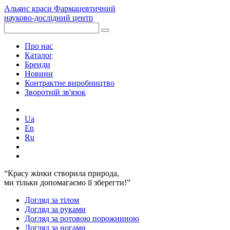
Альянс краси
Фармацевтичний
науково-дослідний центр
Про нас
Каталог
Бренди
Новини
Контрактне виробництво
Зворотній зв'язок
Ua
En
Ru
“Красу жінки створила природа,
ми тільки допомагаємо її зберегти!”
Догляд за тілом
Догляд за руками
Догляд за ротовою порожниною
Догляд за ногами