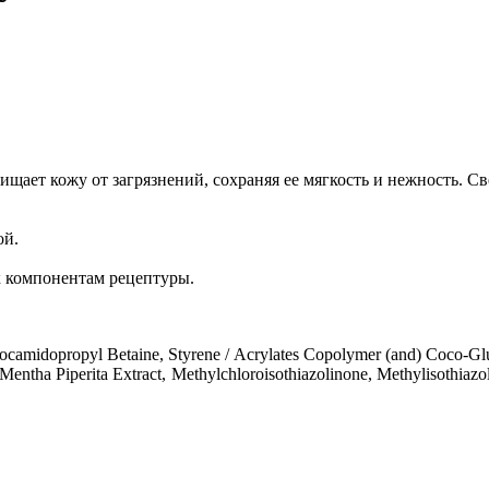
ищает кожу от загрязнений, сохраняя ее мягкость и нежность. 
ой.
к компонентам рецептуры.
camidopropyl Betainе, Styrene / Acrylates Copolymer (and) Coco-Gl
n, Mentha Piperita Extract, Methylсhlorоіsothiazolinone, Methylіsothi