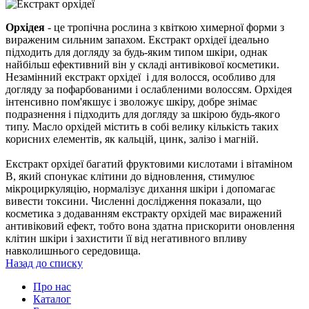
Орхідея
- це тропічна рослина з квіткою химерної форми з
вираженим сильним запахом. Екстракт орхідеї ідеально
підходить для догляду за будь-яким типом шкіри, однак
найбільш ефективний він у складі антивікової косметики.
Незамінний екстракт орхідеї і для волосся, особливо для
догляду за пофарбованими і ослабленими волоссям. Орхідея
інтенсивно пом'якшує і зволожує шкіру, добре знімає
подразнення і підходить для догляду за шкірою будь-якого
типу. Масло орхідей містить в собі велику кількість таких
корисних елементів, як кальцій, цинк, залізо і магній.
Екстракт орхідеї багатий фруктовими кислотами і вітаміном
В, який спонукає клітини до відновлення, стимулює
мікроциркуляцію, нормалізує дихання шкіри і допомагає
вивести токсини. Численні дослідження показали, що
косметика з додаванням екстракту орхідей має виражений
антивіковий ефект, тобто вона здатна прискорити оновлення
клітин шкіри і захистити її від негативного впливу
навколишнього середовища.
Назад до списку
Про нас
Каталог