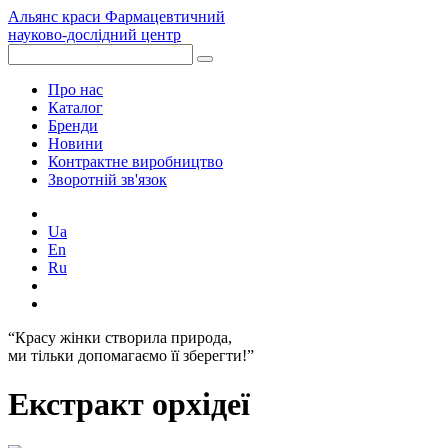
Альянс краси
Фармацевтичний
науково-дослідний центр
Про нас
Каталог
Бренди
Новини
Контрактне виробництво
Зворотній зв'язок
Ua
En
Ru
“Красу жінки створила природа,
ми тільки допомагаємо її зберегти!”
Екстракт орхідеї