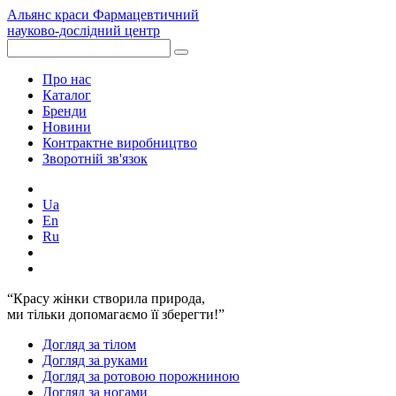
Альянс краси
Фармацевтичний
науково-дослідний центр
Про нас
Каталог
Бренди
Новини
Контрактне виробництво
Зворотній зв'язок
Ua
En
Ru
“Красу жінки створила природа,
ми тільки допомагаємо її зберегти!”
Догляд за тілом
Догляд за руками
Догляд за ротовою порожниною
Догляд за ногами