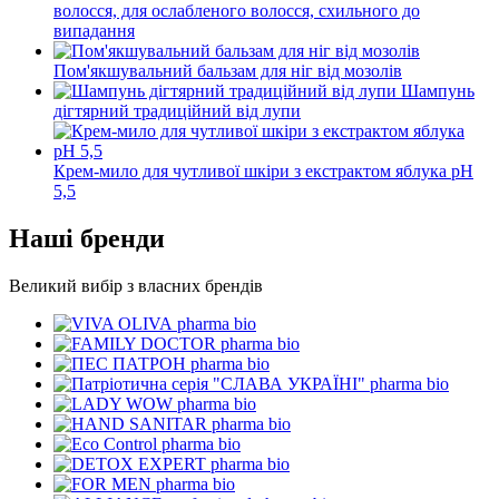
волосся, для ослабленого волосся, схильного до
випадання
Пом'якшувальний бальзам для ніг від мозолів
Шампунь
дігтярний традиційний від лупи
Крем-мило для чутливої шкіри з екстрактом яблука рН
5,5
Наші бренди
Великий вибір з власних брендів
pharma bio
pharma bio
pharma bio
pharma bio
pharma bio
pharma bio
pharma bio
pharma bio
pharma bio