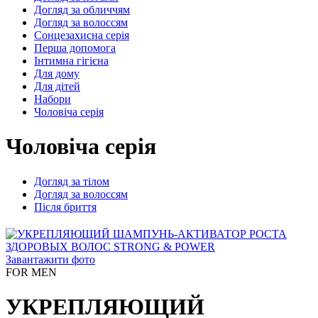
Догляд за обличчям
Догляд за волоссям
Сонцезахисна серія
Перша допомога
Інтимна гігієна
Для дому
Для дітей
Набори
Чоловіча серія
Чоловіча серія
Догляд за тілом
Догляд за волоссям
Після бриття
Завантажити фото
FOR MEN
УКРЕПЛЯЮЩИЙ