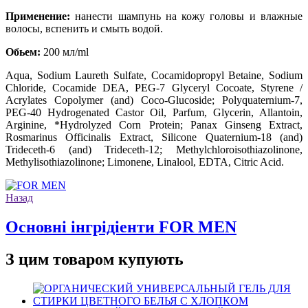
Применение:
нанести шампунь на кожу головы и влажные
волосы, вспенить и смыть водой.
Обьем:
200 мл/ml
Aqua, Sodium Laureth Sulfate, Cocamidopropyl Betaine, Sodium
Chloride, Cocamide DEA, PEG-7 Glyceryl Cocoate, Styrene /
Acrylates Copolymer (and) Coco-Glucoside; Polyquaternium-7,
PEG-40 Hydrogenated Castor Oil, Parfum, Glycerin, Allantoin,
Arginine, *Hydrolyzed Corn Protein; Panax Ginseng Extract,
Rosmarinus Officinalis Extract, Silicone Quaternium-18 (and)
Trideceth-6 (and) Trideceth-12; Methylchloroisothiazolinone,
Methylisothiazolinone; Limonene, Linalool, EDTA, Citric Acid.
Назад
Основні інгрідіенти FOR MEN
З цим товаром купують