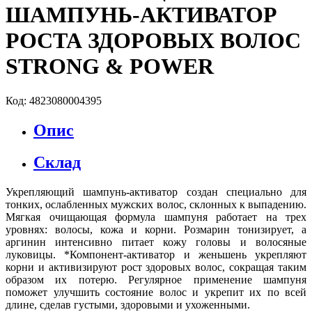
ШАМПУНЬ-АКТИВАТОР
РОСТА ЗДОРОВЫХ ВОЛОС
STRONG & POWER
Код: 4823080004395
Опис
Склад
Укрепляющий шампунь-активатор создан специально для
тонких, ослабленных мужских волос, склонных к выпадению.
Мягкая очищающая формула шампуня работает на трех
уровнях: волосы, кожа и корни. Розмарин тонизирует, а
аргинин интенсивно питает кожу головы и волосяные
луковицы. *Компонент-активатор и женьшень укрепляют
корни и активизируют рост здоровых волос, сокращая таким
образом их потерю. Регулярное применение шампуня
поможет улучшить состояние волос и укрепит их по всей
длине, сделав густыми, здоровыми и ухоженными.