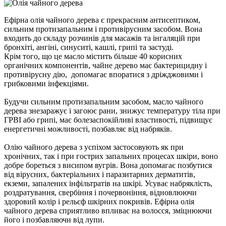
Ефірна олія чайного дерева є прекрасним антисептиком,
сильним протизапальним і противірусним засобом. Вона
входить до складу розчинів для масажів та інгаляцій при
бронхіті, ангіні, синуситі, кашлі, грипі та застуді.
Крім того, що це масло містить більше 40 корисних
органічних компонентів, чайне дерево має бактерицидну і
противірусну дію, допомагає впоратися з дріжджовими і
грибковими інфекціями.
Будучи сильним протизапальним засобом, масло чайного
дерева знезаражує і загоює рани, знижує температуру тіла при
ГРВІ або грипі, має болезаспокійливі властивості, підвищує
енергетичні можливості, позбавляє від набряків.
Олію чайного дерева з успіхом застосовують як при
хронічних, так і при гострих запальних процесах шкіри, воно
добре бореться з висипом вугрів. Вона допомагає позбутися
від вірусних, бактеріальних і паразитарних дерматитів,
екземи, запалених інфільтратів на шкірі. Усуває набряклість,
роздратування, свербіння і почервоніння, відновлюючи
здоровий колір і рельєф шкірних покривів. Ефірна олія
чайного дерева сприятливо впливає на волосся, зміцнюючи
його і позбавляючи від лупи.