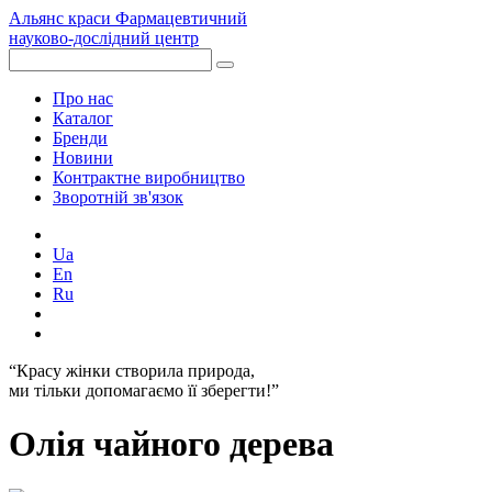
Альянс краси
Фармацевтичний
науково-дослідний центр
Про нас
Каталог
Бренди
Новини
Контрактне виробництво
Зворотній зв'язок
Ua
En
Ru
“Красу жінки створила природа,
ми тільки допомагаємо її зберегти!”
Олія чайного дерева