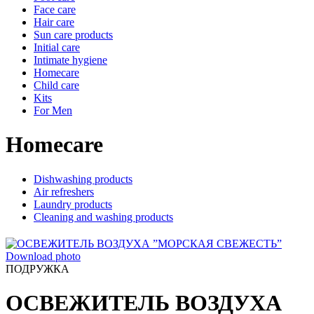
Face care
Hair care
Sun care products
Initial care
Intimate hygiene
Homecare
Child care
Kits
For Men
Homecare
Dishwashing products
Air refreshers
Laundry products
Сleaning and washing products
Download photo
ПОДРУЖКА
ОСВЕЖИТЕЛЬ ВОЗДУХА