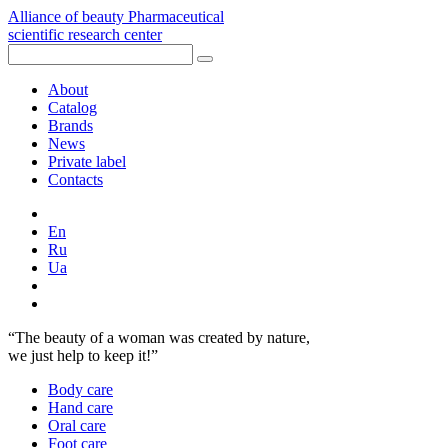
Alliance of beauty
Pharmaceutical
scientific research center
About
Catalog
Brands
News
Private label
Contacts
En
Ru
Ua
“The beauty of a woman was created by nature,
we just help to keep it!”
Body care
Hand care
Oral сare
Foot care