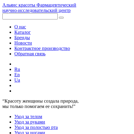
Альянс красоты
Фармацевтический
научно-исследовательский центр
О нас
Каталог
Бренды
Новости
Контрактное производство
Обратная связь
Ru
En
Ua
“Красоту женщины создала природа,
мы только помогаем ее сохранить!”
Уход за телом
Уход за руками
Уход за полостью рта
Уход за ногами