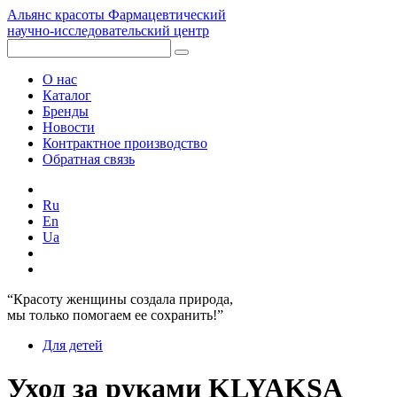
Альянс красоты
Фармацевтический
научно-исследовательский центр
О нас
Каталог
Бренды
Новости
Контрактное производство
Обратная связь
Ru
En
Ua
“Красоту женщины создала природа,
мы только помогаем ее сохранить!”
Для детей
Уход за руками KLYAKSA