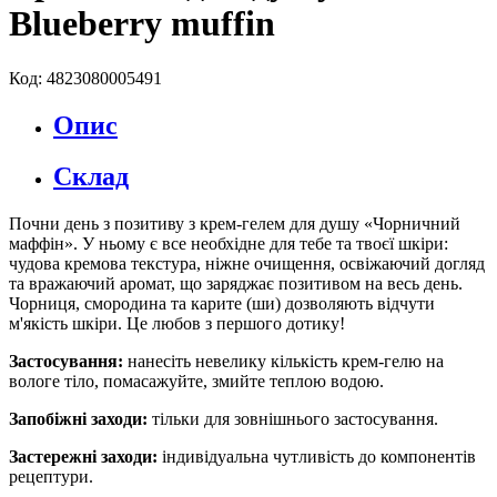
Blueberry muffin
Код: 4823080005491
Опис
Склад
Почни день з позитиву з крем-гелем для душу «Чорничний
маффін». У ньому є все необхідне для тебе та твоєї шкіри:
чудова кремова текстура, ніжне очищення, освіжаючий догляд
та вражаючий аромат, що заряджає позитивом на весь день.
Чорниця, смородина та карите (ши) дозволяють відчути
м'якість шкіри. Це любов з першого дотику!
Застосування:
нанесіть невелику кількість крем-гелю на
вологе тіло, помасажуйте, змийте теплою водою.
Запобіжні заходи:
тільки для зовнішнього застосування.
Застережні заходи:
індивідуальна чутливість до компонентів
рецептури.