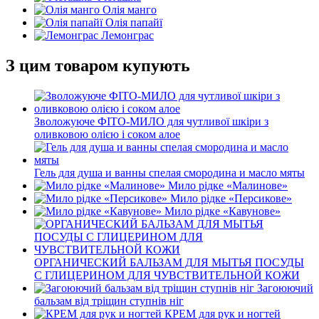
Олія манго
Олія папайї
Лемонграс
З цим товаром купують
Зволожуюче ФІТО-МИЛО для чутливої шкіри з
оливковою олією і соком алое
Гель для душа и ванны спелая смородина и масло мяты
Мило рідке «Малинове»
Мило рідке «Персикове»
Мило рідке «Кавунове»
ОРГАНИЧЕСКИЙ БАЛЬЗАМ ДЛЯ МЫТЬЯ ПОСУДЫ
С ГЛИЦЕРИНОМ ДЛЯ ЧУВСТВИТЕЛЬНОЙ КОЖИ
Загоюючий
бальзам від тріщин ступнів ніг
КРЕМ для рук и ногтей