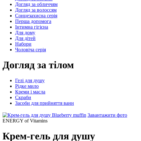
Догляд за обличчям
Догляд за волоссям
Сонцезахисна серія
Перша допомога
Інтимна гігієна
Для дому
Для дітей
Набори
Чоловіча серія
Догляд за тілом
Гелі для душу
Рідке мило
Креми і масла
Скраби
Засоби для прийняття ванн
Завантажити фото
ENERGY of Vitamins
Крем-гель для душу