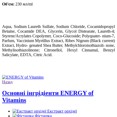
Об'єм:
230 мл/ml
Aqua, Sodium Laureth Sulfate, Sodium Chloride, Cocamidopropyl
Betaine, Cocamide DEA, Glycerin, Glycol Distearate, Laureth-4;
Styrene/Acrylates Copolymer, Coco-Glucoside; Polyquater- nium-7,
Parfum, Vaccinium Myrtillus Еxtract, Ribes Nigrum (Black current)
Extract, Hydro- genated Shea Butter, Methylсhlorоіsothiazoli- none,
Methylіsothiazolinone; Citronellol, Hexyl Cinnamal, Benzyl
Salicylate, EDTA, Citric Acid.
Назад
Основні інгрідіенти ENERGY of
Vitamins
Екстракт орхідеї
Фісташка