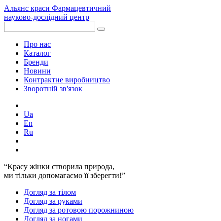
Альянс краси
Фармацевтичний
науково-дослідний центр
Про нас
Каталог
Бренди
Новини
Контрактне виробництво
Зворотній зв'язок
Ua
En
Ru
“Красу жінки створила природа,
ми тільки допомагаємо її зберегти!”
Догляд за тілом
Догляд за руками
Догляд за ротовою порожниною
Догляд за ногами