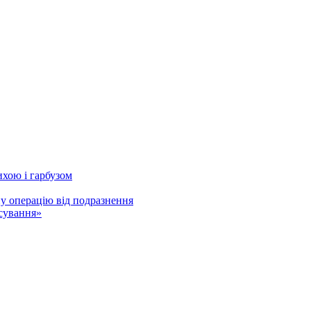
хою і гарбузом
у операцію від подразнення
ування»