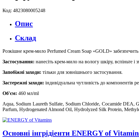
Код: 4823080005248
Опис
Склад
Розкішне крем-мило Perfumed Cream Soap «GOLD» забезпечить 
Застосування:
нанесіть крем-мило на вологу шкіру, вспіньте і
Запобіжні заходи:
тільки для зовнішнього застосування.
Застережні заходи:
індивідуальна чутливість до компонентів р
Об'єм:
460 мл/ml
Aqua, Sodium Laureth Sulfate, Sodium Chloride, Cocamide DEA, Gly
Parfum, Hydrogenated Almond Oil, Hydrolyzed Silk Protein, Methylc
Основні інгрідіенти ENERGY of Vitamin