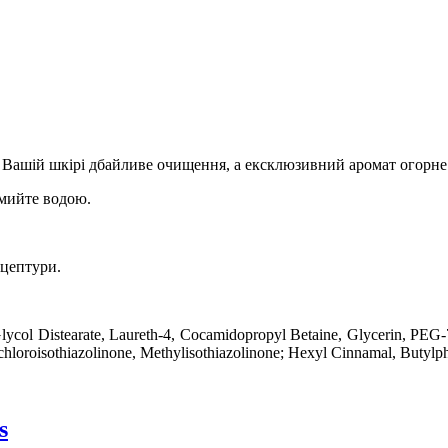
Вашій шкірі дбайливе очищення, а ексклюзивний аромат огорне
 змийте водою.
ецептури.
col Distearate, Laureth-4, Cocamidopropyl Betaine, Glycerin, PEG-7
hloroisothiazolinone, Methylisothiazolinone; Hexyl Cinnamal, Butylp
s