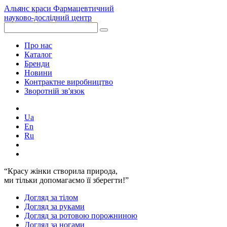
Альянс краси
Фармацевтичний
науково-дослідний центр
Про нас
Каталог
Бренди
Новини
Контрактне виробництво
Зворотній зв'язок
Ua
En
Ru
“Красу жінки створила природа,
ми тільки допомагаємо її зберегти!”
Догляд за тілом
Догляд за руками
Догляд за ротовою порожниною
Догляд за ногами