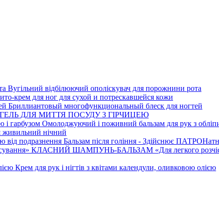
Вугільний відбілюючий ополіскувач для порожнини рота
ито-крем для ног для сухой и потрескавшейся кожи
Бриллиантовый многофункциональный блеск для ногтей
ГЕЛЬ ДЛЯ МИТТЯ ПОСУДУ З ГІРЧИЦЕЮ
Омолоджуючий і поживний бальзам для рук з обліпи
я живильний нічний
Бальзам після гоління - Здійснює ПАТРОНатн
КЛАСНИЙ ШАМПУНЬ-БАЛЬЗАМ «Для легкого розчіс
Крем для рук і нігтів з квітами календули, оливковою олією