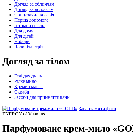
Догляд за обличчям
Догляд за волоссям
Сонцезахисна серія
Перша допомога
Інтимна гігієна
Для дому
Для дітей
Набори
Чоловіча серія
Догляд за тілом
Гелі для душу
Рідке мило
Креми і масла
Скраби
Засоби для прийняття ванн
Завантажити фото
ENERGY of Vitamins
Парфумоване крем-мило «G